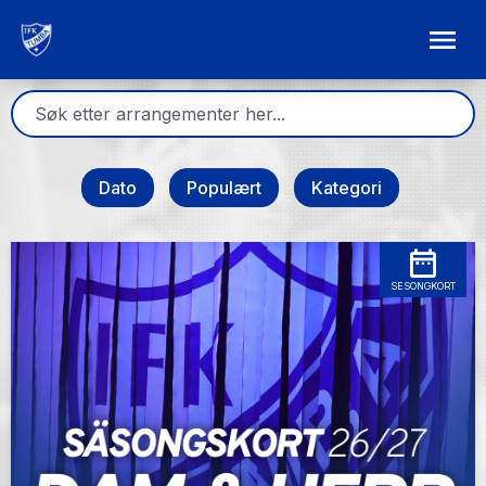
Dato
Populært
Kategori
SESONGKORT