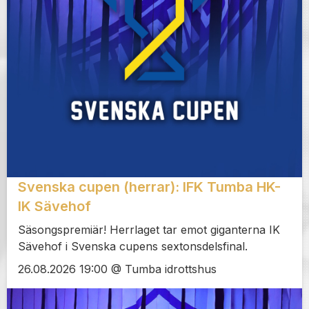
Svenska cupen (herrar): IFK Tumba HK-
IK Sävehof
Säsongspremiär! Herrlaget tar emot giganterna IK
Sävehof i Svenska cupens sextonsdelsfinal.
26.08.2026 19:00 @ Tumba idrottshus