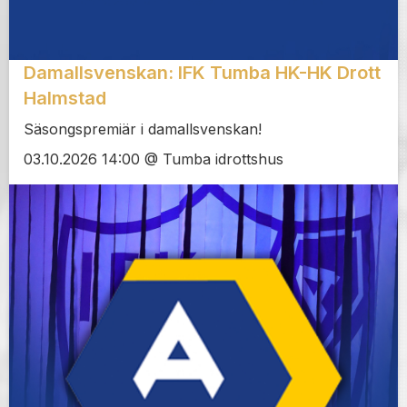
Damallsvenskan: IFK Tumba HK-HK Drott
Halmstad
Säsongspremiär i damallsvenskan!
03.10.2026 14:00 @ Tumba idrottshus