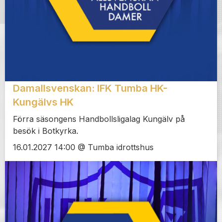
Damallsvenskan: IFK Tumba HK-
Kungälvs HK
Förra säsongens Handbollsligalag Kungälv på
besök i Botkyrka.
16.01.2027 14:00 @ Tumba idrottshus