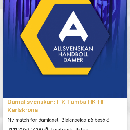
Damallsvenskan: IFK Tumba HK-HF
Karlskrona
Ny match för damlaget, Blekingelag på besök!
21.11.2026 14:00 @ Tumba idrottshus