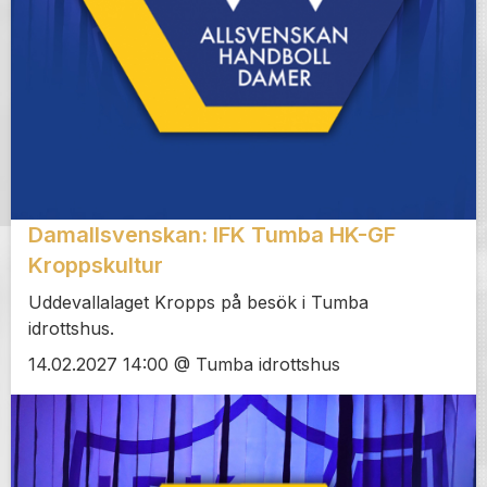
Damallsvenskan: IFK Tumba HK-GF
Kroppskultur
Uddevallalaget Kropps på besök i Tumba
idrottshus.
14.02.2027 14:00 @ Tumba idrottshus