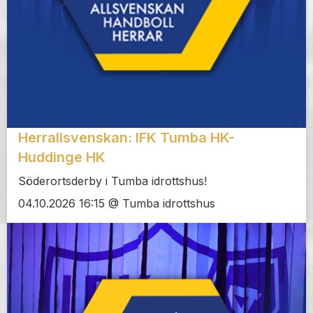
Herrallsvenskan: IFK Tumba HK-
Huddinge HK
Söderortsderby i Tumba idrottshus!
04.10.2026 16:15 @ Tumba idrottshus