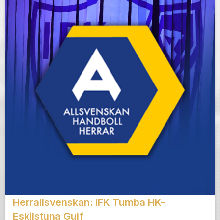
Herrallsvenskan: IFK Tumba HK-
Eskilstuna Guif