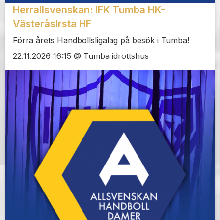
Herrallsvenskan: IFK Tumba HK-
VästeråsIrsta HF
Förra årets Handbollsligalag på besök i Tumba!
22.11.2026 16:15 @ Tumba idrottshus