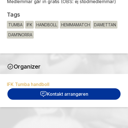
Medlemmar går in gratis (OBS: ej stödmedlemmar)
Tags
TUMBA
IFK
HANDBOLL
HEMMAMATCH
DAMETTAN
DAM1NORRA
Organizer
IFK Tumba handboll
Kontakt arrangøren