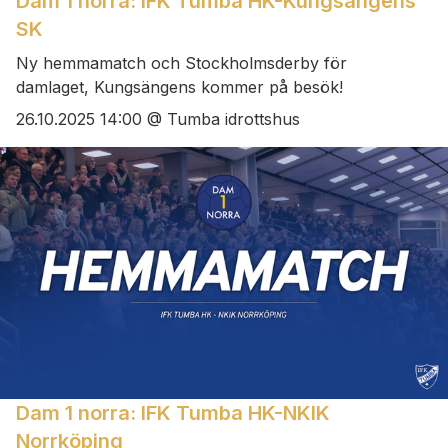
Dam 1 norra: IFK Tumba HK-Kungsängens
SK
Ny hemmamatch och Stockholmsderby för
damlaget, Kungsängens kommer på besök!
26.10.2025 14:00 @ Tumba idrottshus
Dam 1 norra: IFK Tumba HK-NKIK
Norrköping