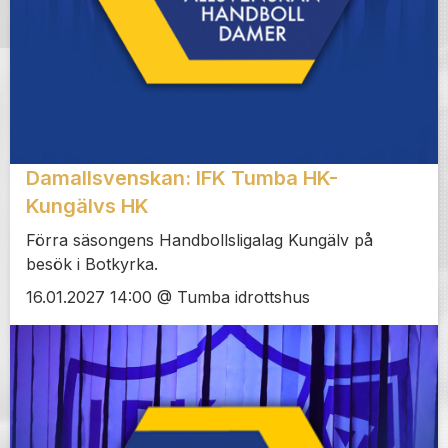
Damallsvenskan: IFK Tumba HK-
Kungälvs HK
Förra säsongens Handbollsligalag Kungälv på
besök i Botkyrka.
16.01.2027 14:00 @ Tumba idrottshus