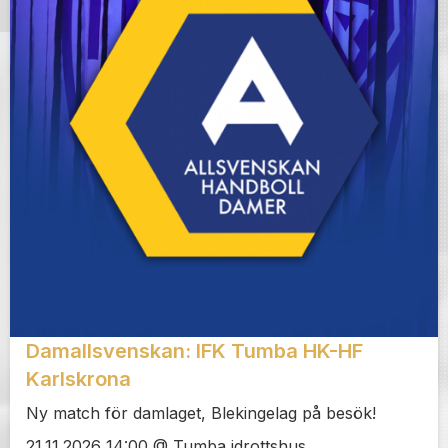
Damallsvenskan: IFK Tumba HK-HF
Karlskrona
Ny match för damlaget, Blekingelag på besök!
21.11.2026 14:00 @ Tumba idrottshus