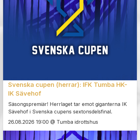
Svenska cupen (herrar): IFK Tumba HK-
IK Sävehof
Säsongspremiär! Herrlaget tar emot giganterna IK
Sävehof i Svenska cupens sextonsdelsfinal.
26.08.2026 19:00 @ Tumba idrottshus