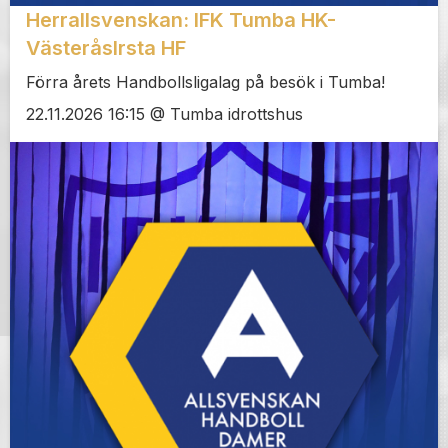
Herrallsvenskan: IFK Tumba HK-
VästeråsIrsta HF
Förra årets Handbollsligalag på besök i Tumba!
22.11.2026 16:15 @ Tumba idrottshus