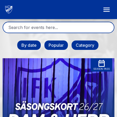
By date
Popular
Category
SEASON PASS