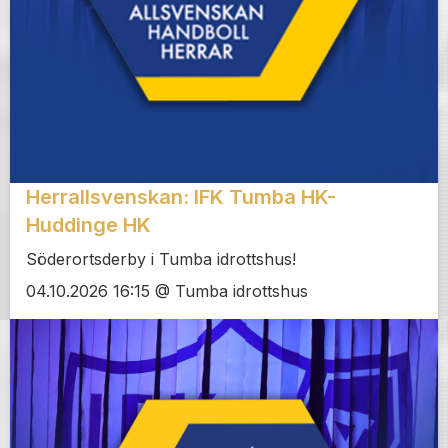
Herrallsvenskan: IFK Tumba HK-
Huddinge HK
Söderortsderby i Tumba idrottshus!
04.10.2026 16:15 @ Tumba idrottshus