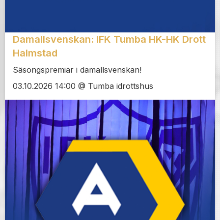
Damallsvenskan: IFK Tumba HK-HK Drott
Halmstad
Säsongspremiär i damallsvenskan!
03.10.2026 14:00 @ Tumba idrottshus