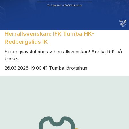
Herrallsvenskan: IFK Tumba HK-
Redbergslids IK
Säsongsavslutning av herrallsvenskan! Anrika RIK på
besök.
26.03.2026 19:00 @ Tumba idrottshus